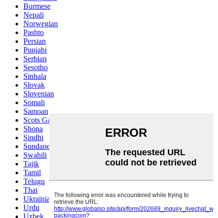
Burmese
Nepali
Norwegian
Pashto
Persian
Punjabi
Serbian
Sesotho
Sinhala
Slovak
Slovenian
Somali
Samoan
Scots Gaelic
Shona
Sindhi
Sundanese
Swahili
Tajik
Tamil
Telugu
Thai
Ukrainian
Urdu
Uzbek