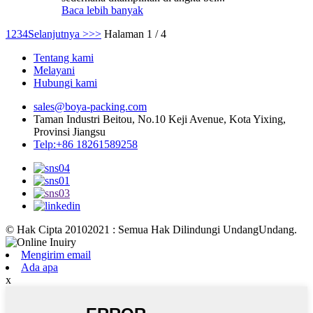
Baca lebih banyak
1
2
3
4
Selanjutnya >
>>
Halaman 1 / 4
Tentang kami
Melayani
Hubungi kami
sales@boya-packing.com
Taman Industri Beitou, No.10 Keji Avenue, Kota Yixing,
Provinsi Jiangsu
Telp:+86 18261589258
© Hak Cipta 20102021 : Semua Hak Dilindungi UndangUndang.
Mengirim email
Ada apa
x