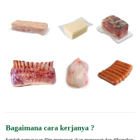
Bagaimana cara kerjanya ?
Setelah pemanasan film menyusut akan menyusut dan dibungkus