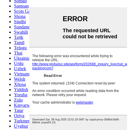
Somali
Samoan
Scots Gaelic
Shona
Sindhi
Sundanese
Swahili
Tajik
Tamil
Telugu
Thai
Ukrainian
Urdu
Uzbek
Vietnamese
Welsh
Xhosa
Yiddish
Yoruba
Zulu
Kinyarwanda
Tatar
Oriya
Turkmen
Uyghur